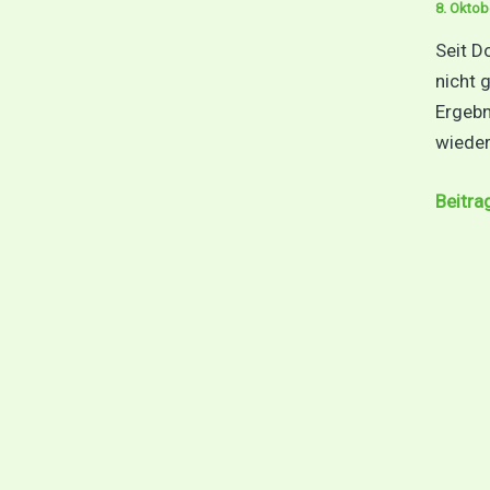
8. Oktob
Seit D
nicht 
Ergebn
wieder 
Websi
Beitra
&
E-
Mails:
Jetzt
wieder
online,
aber…