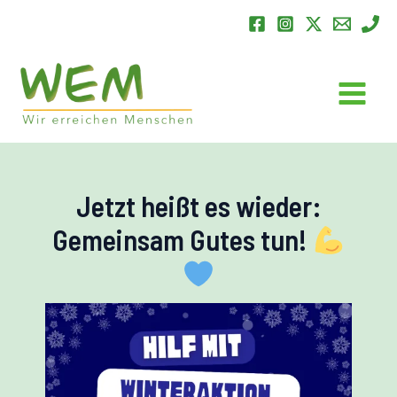
Zum
Inhalt
springen
Main
Menu
Jetzt heißt es wieder:
Gemeinsam Gutes tun!